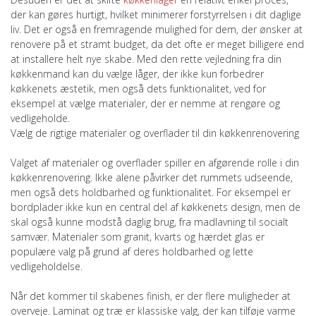
der kan gøres hurtigt, hvilket minimerer forstyrrelsen i dit daglige
liv. Det er også en fremragende mulighed for dem, der ønsker at
renovere på et stramt budget, da det ofte er meget billigere end
at installere helt nye skabe. Med den rette vejledning fra din
køkkenmand kan du vælge låger, der ikke kun forbedrer
køkkenets æstetik, men også dets funktionalitet, ved for
eksempel at vælge materialer, der er nemme at rengøre og
vedligeholde.
Vælg de rigtige materialer og overflader til din køkkenrenovering
Valget af materialer og overflader spiller en afgørende rolle i din
køkkenrenovering. Ikke alene påvirker det rummets udseende,
men også dets holdbarhed og funktionalitet. For eksempel er
bordplader ikke kun en central del af køkkenets design, men de
skal også kunne modstå daglig brug, fra madlavning til socialt
samvær. Materialer som granit, kvarts og hærdet glas er
populære valg på grund af deres holdbarhed og lette
vedligeholdelse.
Når det kommer til skabenes finish, er der flere muligheder at
overveje. Laminat og træ er klassiske valg, der kan tilføje varme