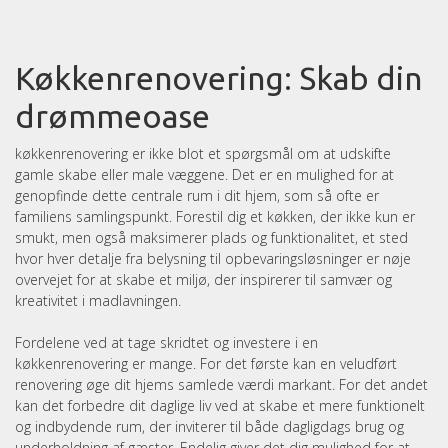
Køkkenrenovering: Skab din
drømmeoase
køkkenrenovering er ikke blot et spørgsmål om at udskifte
gamle skabe eller male væggene. Det er en mulighed for at
genopfinde dette centrale rum i dit hjem, som så ofte er
familiens samlingspunkt. Forestil dig et køkken, der ikke kun er
smukt, men også maksimerer plads og funktionalitet, et sted
hvor hver detalje fra belysning til opbevaringsløsninger er nøje
overvejet for at skabe et miljø, der inspirerer til samvær og
kreativitet i madlavningen.
Fordelene ved at tage skridtet og investere i en
køkkenrenovering er mange. For det første kan en veludført
renovering øge dit hjems samlede værdi markant. For det andet
kan det forbedre dit daglige liv ved at skabe et mere funktionelt
og indbydende rum, der inviterer til både dagligdags brug og
underholdning af gæster. Endelig giver det dig mulighed for at