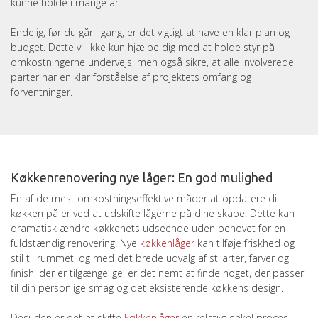
kunne holde i mange år.
Endelig, før du går i gang, er det vigtigt at have en klar plan og
budget. Dette vil ikke kun hjælpe dig med at holde styr på
omkostningerne undervejs, men også sikre, at alle involverede
parter har en klar forståelse af projektets omfang og
forventninger.
Køkkenrenovering nye låger: En god mulighed
En af de mest omkostningseffektive måder at opdatere dit
køkken på er ved at udskifte lågerne på dine skabe. Dette kan
dramatisk ændre køkkenets udseende uden behovet for en
fuldstændig renovering. Nye
køkkenlåger
kan tilføje friskhed og
stil til rummet, og med det brede udvalg af stilarter, farver og
finish, der er tilgængelige, er det nemt at finde noget, der passer
til din personlige smag og det eksisterende køkkens design.
Desuden er det at skifte
køkkenlåger
en relativt enkel proces,