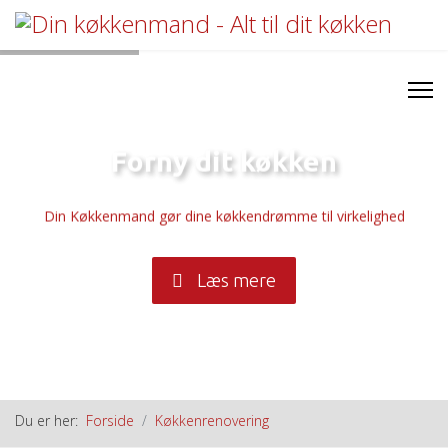
Forny dit køkken
Din Køkkenmand gør dine køkkendrømme til virkelighed
Læs mere
Du er her:
Forside
Køkkenrenovering