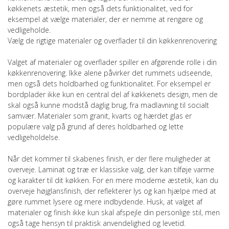
køkkenets æstetik, men også dets funktionalitet, ved for
eksempel at vælge materialer, der er nemme at rengøre og
vedligeholde.
Vælg de rigtige materialer og overflader til din køkkenrenovering
Valget af materialer og overflader spiller en afgørende rolle i din
køkkenrenovering. Ikke alene påvirker det rummets udseende,
men også dets holdbarhed og funktionalitet. For eksempel er
bordplader ikke kun en central del af køkkenets design, men de
skal også kunne modstå daglig brug, fra madlavning til socialt
samvær. Materialer som granit, kvarts og hærdet glas er
populære valg på grund af deres holdbarhed og lette
vedligeholdelse.
Når det kommer til skabenes finish, er der flere muligheder at
overveje. Laminat og træ er klassiske valg, der kan tilføje varme
og karakter til dit køkken. For en mere moderne æstetik, kan du
overveje højglansfinish, der reflekterer lys og kan hjælpe med at
gøre rummet lysere og mere indbydende. Husk, at valget af
materialer og finish ikke kun skal afspejle din personlige stil, men
også tage hensyn til praktisk anvendelighed og levetid.