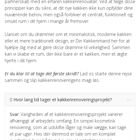
partnerskab med en erfaren køkkenrenovatør. Ved at følge disse
principper kan du sikre, at dit nye køkken ikke kun opfylder dine
nuværende behov, men også forbliver et centralt, funktionelt og
smukt rum i dit hjem i mange år fremover.
Uanset om du drømmer om et minimalistisk, moderne køkken
eller et mere traditionelt design, er Din Køkkenmand her for at
hjælpe dig med at gøre disse drømme til virkelighed. Sammen
kan vi skabe et rum, der ikke bare er et køkken, men et ægte
hjerte i dit hjem.
Er du klar til at tage det første skridt?
Lad os starte denne rejse
sammen og slip køkkenrenoveringens magi løs.
Hvor lang tid tager et køkkenrenoveringsprojekt?
Svar:
Varigheden af et køkkenrenoveringsprojekt varierer
afhængigt af arbejdets omfang. En simpel kosmetisk
renovering, som at udskifte låger og male vægge, kan tage
et par uger. Hvis der derimod er tale om en komplet