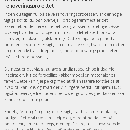
renoveringsprojektet
Inden du tager hul på selve renoveringsprocessen, er der nogle
vigtige skridt, du bør overveje. Først og fremmest er det
essentielt at definere dine behov og ønsker for det nye køkken.
Overvej hvordan du bruger rummet: Er det et sted for socialt
samvær, madlavning, afslapning? Dette vil hjælpe dig med at
prioritere, hvad der er vigtigst i dit nye køkken, hvad enten det er
en ø med ekstra siddepladser, mere opbevaringsplads, eller
måske bedre belysning.
Dernæst er det vigtigt at lave grundig research og indsamle
inspiration. Kig på forskellige køkkenmodeller, materialer og
farver. Dette kan hjælpe dig med at få en klarere forståelse af,
hvad du kan lide, og hvad der vil fungere bedst i dit hjem. Husk
også at overveje fremtidens behov; et godt designet køkken skal
kunne holde i mange år.
Endelig, før du går i gang, er det vigtigt at have en klar plan og
budget. Dette vil ikke kun hjælpe dig med at holde styr på
omkostningerne undervejs, men også sikre, at alle involverede
parter har en klar forståelse af projektets omfang og