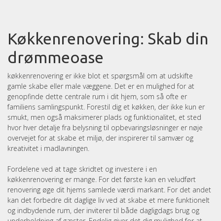
Køkkenrenovering: Skab din
drømmeoase
køkkenrenovering er ikke blot et spørgsmål om at udskifte
gamle skabe eller male væggene. Det er en mulighed for at
genopfinde dette centrale rum i dit hjem, som så ofte er
familiens samlingspunkt. Forestil dig et køkken, der ikke kun er
smukt, men også maksimerer plads og funktionalitet, et sted
hvor hver detalje fra belysning til opbevaringsløsninger er nøje
overvejet for at skabe et miljø, der inspirerer til samvær og
kreativitet i madlavningen.
Fordelene ved at tage skridtet og investere i en
køkkenrenovering er mange. For det første kan en veludført
renovering øge dit hjems samlede værdi markant. For det andet
kan det forbedre dit daglige liv ved at skabe et mere funktionelt
og indbydende rum, der inviterer til både dagligdags brug og
underholdning af gæster. Endelig giver det dig mulighed for at