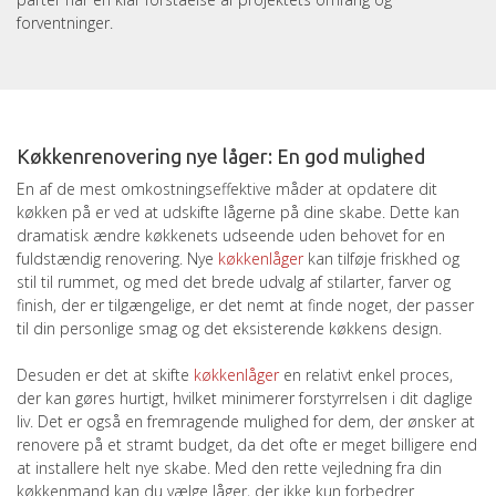
forventninger.
Køkkenrenovering nye låger: En god mulighed
En af de mest omkostningseffektive måder at opdatere dit
køkken på er ved at udskifte lågerne på dine skabe. Dette kan
dramatisk ændre køkkenets udseende uden behovet for en
fuldstændig renovering. Nye
køkkenlåger
kan tilføje friskhed og
stil til rummet, og med det brede udvalg af stilarter, farver og
finish, der er tilgængelige, er det nemt at finde noget, der passer
til din personlige smag og det eksisterende køkkens design.
Desuden er det at skifte
køkkenlåger
en relativt enkel proces,
der kan gøres hurtigt, hvilket minimerer forstyrrelsen i dit daglige
liv. Det er også en fremragende mulighed for dem, der ønsker at
renovere på et stramt budget, da det ofte er meget billigere end
at installere helt nye skabe. Med den rette vejledning fra din
køkkenmand kan du vælge låger, der ikke kun forbedrer