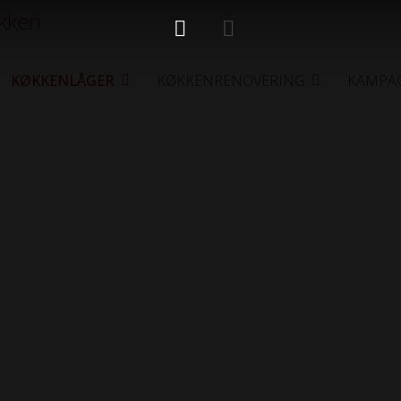
KØKKENLÅGER
KØKKENRENOVERING
KAMPA
låger i m
e udvalget af lækre køkkenlåger i metall