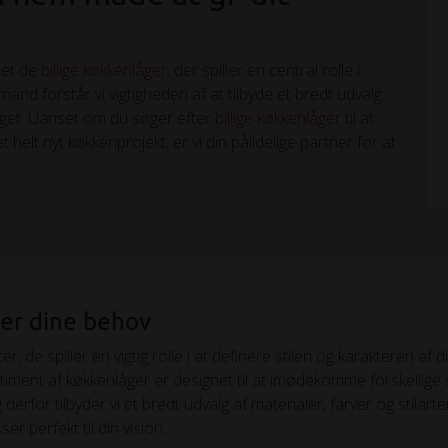
det de
billige køkkenlåger
, der spiller en central rolle i
and forstår vi vigtigheden af at tilbyde et bredt udvalg
dget. Uanset om du søger efter
billige køkkenlåger
til at
 helt nyt køkkenprojekt, er vi din pålidelige partner for at
der dine behov
 de spiller en vigtig rolle i at definere stilen og karakteren af di
rtiment af køkkenlåger er designet til at imødekomme forskellige
 derfor tilbyder vi et bredt udvalg af materialer, farver og stilarte
er perfekt til din vision.