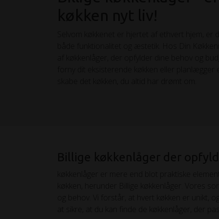
køkken nyt liv!
Selvom køkkenet er hjertet af ethvert hjem, er 
både funktionalitet og æstetik. Hos Din Køkkenm
af køkkenlåger, der opfylder dine behov og bu
forny dit eksisterende køkken eller planlægger et
skabe det køkken, du altid har drømt om.
Billige køkkenlåger der opfyl
køkkenlåger er mere end blot praktiske elementer;
køkken, herunder Billige køkkenlåger. Vores so
og behov. Vi forstår, at hvert køkken er unikt, og
at sikre, at du kan finde de køkkenlåger, der pass