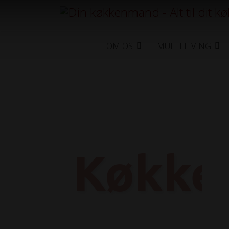
OM OS
MULTI LIVING
køkken
S