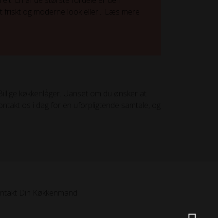
elt. En af de største fordele er den
friskt og moderne look eller...
Læs mere
Billige køkkenlåger. Uanset om du ønsker at
Kontakt os i dag for en uforpligtende samtale, og