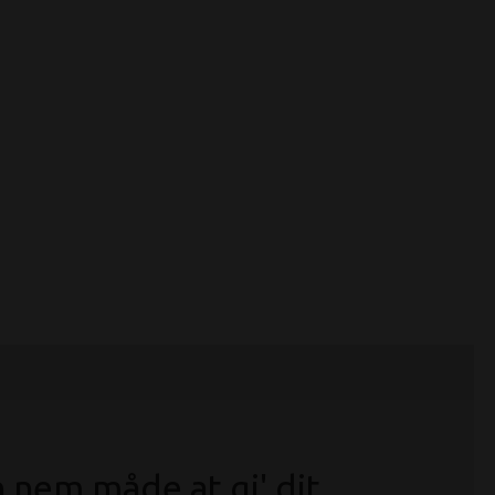
Book et møde
n nem måde at gi' dit