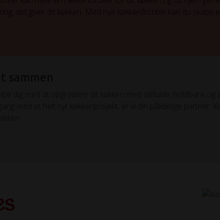
ronter kan have en række fordele for dit køkken og dit hjem gener
ing, det giver dit køkken. Med nye køkkenfronter kan du skabe et 
ekt sammen
lpe dig med at opgradere dit køkken med stilfulde, holdbare og 
ang med et helt nyt køkkenprojekt, er vi din pålidelige partner. 
økken.
es