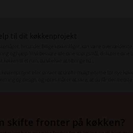
lp til dit køkkenprojekt
økkenlåger, herunder Billige køkkenlåger, kan være overvældende
givning og hjælp. Vi vil besvare alle dine spørgsmål, diskutere di
økken til et rum, du vil elske at tilbringe tid i.
it køkkenprojekt eller ønsker at drøfte mulighederne for nye køkke
etning og design, og vores mål er at sikre, at du får den bedste l
 skifte fronter på køkken?