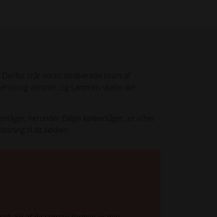
. Derfor står vores dedikerede team af
ne behov og visioner, og sammen skabe det
nlåger, herunder Billige køkkenlåger, er vi her
øsning til dit køkken.