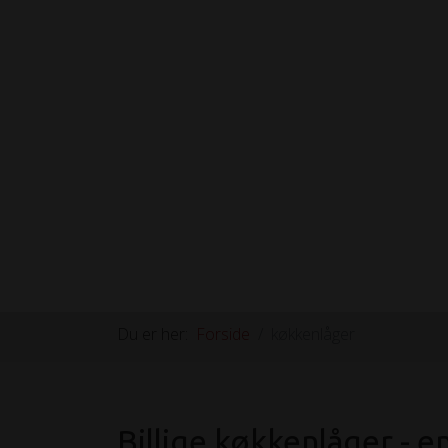
Du er her:
Forside
køkkenlåger
Billige køkkenlåger - e