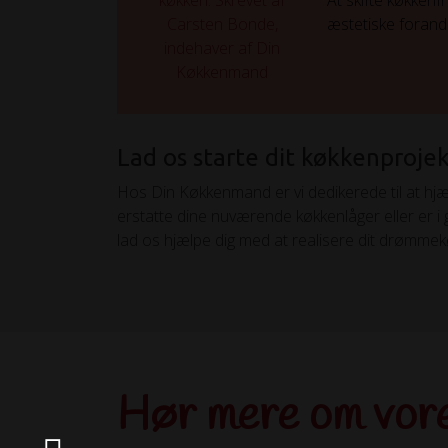
At skifte køkkenf
æstetiske forandr
Lad os starte dit køkkenproj
Hos Din Køkkenmand er vi dedikerede til at hjæ
erstatte dine nuværende køkkenlåger eller er i g
lad os hjælpe dig med at realisere dit drømmek
Hør mere om vor